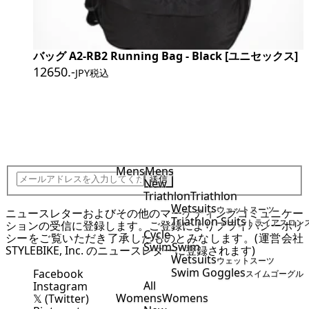
バッグ A2-RB2 Running Bag - Black [ユニセックス]
12650
.-
JPY税込
JOIN STYLEBIKE TEAM
Mens
Mens
送信
New
Triathlon
Triathlon
Wetsuits
ウェットスーツ
ニュースレターおよびその他のマーケティングコミュニケー
Triathlon Suits
トライアスロン
ションの受信に登録します。ご登録により
プライバシーポリ
Cycle
シー
をご覧いただき了承したものとみなします。(運営会社
Swim
Swim
STYLEBIKE, Inc. のニュースレターに登録されます)
Wetsuits
ウェットスーツ
Swim Goggles
Facebook
スイムゴーグル
All
Instagram
Womens
Womens
𝕏 (Twitter)