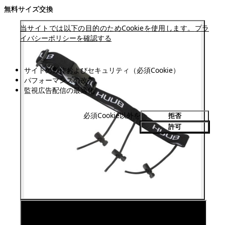
無料サイズ交換
無料サイズ交換
当サイトでは以下の目的のためCookieを使用します。
プラ
イバシーポリシーを確認する
サイトの動作およびセキュリティ（必須Cookie）
パフォーマンスの改善
監視広告配信の最適化
必須Cookie以外を
拒否
許可