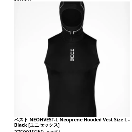
ベスト NEOHVEST-L Neoprene Hooded Vest Size L -
Black [ユニセックス]
19250
.-
27500