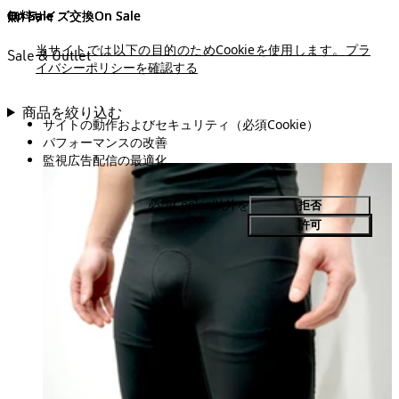
On Sale
On Sale
On Sale
無料サイズ交換
無料サイズ交換
On Sale
無料サイズ交換
On Sale
On Sale
On Sale
On Sale
On Sale
On Sale
On Sale
On Sale
当サイトでは以下の目的のためCookieを使用します。
プラ
Sale & Outlet
イバシーポリシーを確認する
商品を絞り込む
サイトの動作およびセキュリティ（必須Cookie）
パフォーマンスの改善
監視広告配信の最適化
必須Cookie以外を
拒否
許可