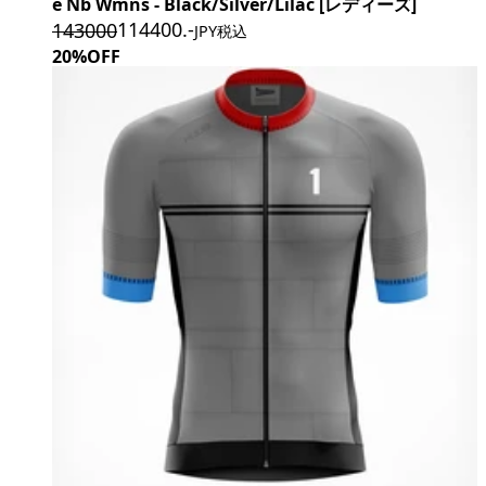
e Nb Wmns - Black/Silver/Lilac [レディーズ]
114400
.-
143000
JPY税込
20%OFF