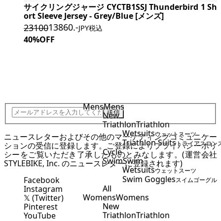
サイクリングジャージ CYCTB1SSJ Thunderbird 1 Sh
ort Sleeve Jersey - Grey/Blue [メンズ]
13860
.-
23100
JPY税込
40%OFF
JOIN STYLEBIKE TEAM
Mens
Mens
送信
New
Triathlon
Triathlon
Wetsuits
ウェットスーツ
ニュースレターおよびその他のマーケティングコミュニケー
Triathlon Suits
トライアスロン
ションの受信に登録します。ご登録により
プライバシーポリ
Cycle
シー
をご覧いただき了承したものとみなします。(運営会社
Swim
Swim
STYLEBIKE, Inc. のニュースレターに登録されます)
Wetsuits
ウェットスーツ
Swim Goggles
Facebook
スイムゴーグル
All
Instagram
Womens
Womens
𝕏 (Twitter)
New
Pinterest
Triathlon
Triathlon
YouTube