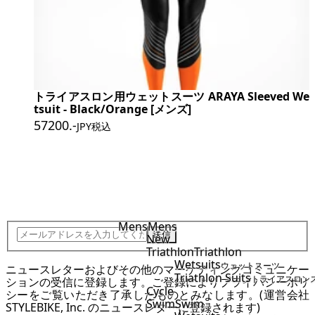
トライアスロン用ウェットスーツ ARAYA Sleeved We
tsuit - Black/Orange [メンズ]
57200
.-
JPY税込
JOIN STYLEBIKE TEAM
Mens
Mens
送信
New
Triathlon
Triathlon
Wetsuits
ウェットスーツ
ニュースレターおよびその他のマーケティングコミュニケー
Triathlon Suits
トライアスロン
ションの受信に登録します。ご登録により
プライバシーポリ
Cycle
シー
をご覧いただき了承したものとみなします。(運営会社
Swim
Swim
STYLEBIKE, Inc. のニュースレターに登録されます)