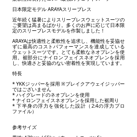
日本限定モデル ARAYAスリーブレス
近年続く猛暑によりスリーブレスウェットスーツの
ご要望は高まるばかり。多くのお声に応じて日本限
定のスリーブレスモデルを作製しました！
ARAYAは快適性と柔軟性を追求し、機能性を妥協せ
ずに最高のコストパフォーマンスを達成している
ウェットスーツです。とても柔軟なネオプレンを使
用。裾部分にナイロンフェイスネオプレンを採用
し、快適さと妥協のない密着性を実現しています。
特長
* YKKジッパーを採用 ※ブレイクアウェイジッパー
ではございません
* ハイグレードのネオプレンを使用
* ナイロンフェイスネオプレンを採用した裾周り
* 下半身の浮力を強化した設計（2:4の浮力プロ
ファイル）
参考サイズ