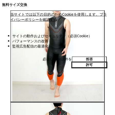
無料サイズ交換
無料サイズ交換
当サイトでは以下の目的のためCookieを使用します。
プラ
イバシーポリシーを確認する
サイトの動作およびセキュリティ（必須Cookie）
パフォーマンスの改善
監視広告配信の最適化
必須Cookie以外を
拒否
許可