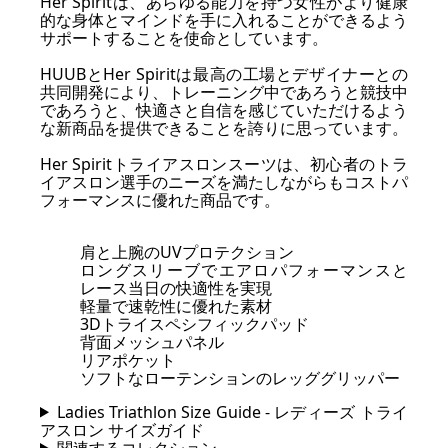
Her Spiritは、あらゆる能力を持つ女性がより健康
的な身体とマインドを手に入れることができるよう
サポートすることを使命としています。
HUUBとHer Spiritは最高の工場とデザイナーとの
共同開発により、トレーニング中であろうと競技中
であろうと、快適さと自信を感じていただけるよう
な新商品を提供できることを誇りに思っています。
Her Spiritトライアスロンスーツは、初心者のトラ
イアスロン選手のニーズを満たしながらもコストパ
フォーマンスに優れた商品です。
肩と上腕のUVプロテクション
ロングスリーブでエアロパフォーマンスと
レース当日の快適性を実現
軽量で速乾性に優れた素材
3Dトライスペシフィックパッド
背面メッシュパネル
リアポケット
ソフトなローテンションのレッググリッパー
Ladies Triathlon Size Guide - レディーズ トライ
アスロン サイズガイド
関連するコレクション