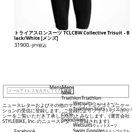
トライアスロンスーツ TCLCBW Collective Trisuit - B
lack/White [メンズ]
31900
.-
JPY税込
JOIN STYLEBIKE TEAM
Mens
Mens
送信
New
Triathlon
Triathlon
Wetsuits
ウェットスーツ
ニュースレターおよびその他のマーケティングコミュニケー
Triathlon Suits
トライアスロン
ションの受信に登録します。ご登録により
プライバシーポリ
Cycle
シー
をご覧いただき了承したものとみなします。(運営会社
Swim
Swim
STYLEBIKE, Inc. のニュースレターに登録されます)
Wetsuits
ウェットスーツ
Swim Goggles
Facebook
スイムゴーグル