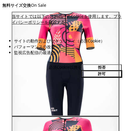
無料サイズ交換
無料サイズ交換
On Sale
当サイトでは以下の目的のためCookieを使用します。
プラ
イバシーポリシーを確認する
サイトの動作およびセキュリティ（必須Cookie）
パフォーマンスの改善
監視広告配信の最適化
必須Cookie以外を
拒否
許可