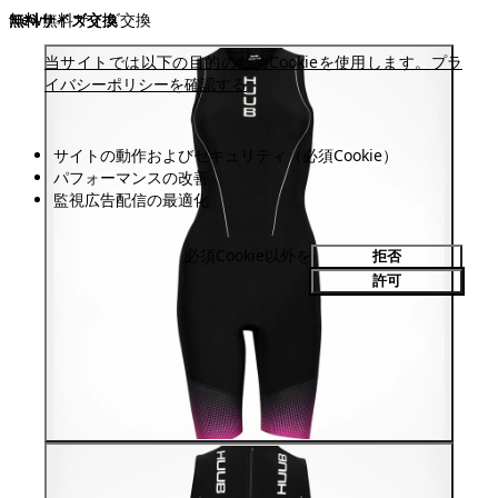
無料サイズ交換
無料サイズ交換
New
無料サイズ交換
無料サイズ交換
当サイトでは以下の目的のためCookieを使用します。
プラ
イバシーポリシーを確認する
サイトの動作およびセキュリティ（必須Cookie）
パフォーマンスの改善
監視広告配信の最適化
必須Cookie以外を
拒否
許可