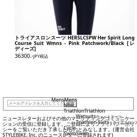
トライアスロンスーツ HERSLCSPW Her Spirit Long
Course Suit Wmns - Pink Patchwork/Black [レ
ディーズ]
36300
.-
JPY税込
JOIN STYLEBIKE TEAM
Mens
Mens
送信
New
Triathlon
Triathlon
Wetsuits
ウェットスーツ
ニュースレターおよびその他のマーケティングコミュニケー
Triathlon Suits
トライアスロン
ションの受信に登録します。ご登録により
プライバシーポリ
Cycle
シー
をご覧いただき了承したものとみなします。(運営会社
Swim
Swim
STYLEBIKE, Inc. のニュースレターに登録されます)