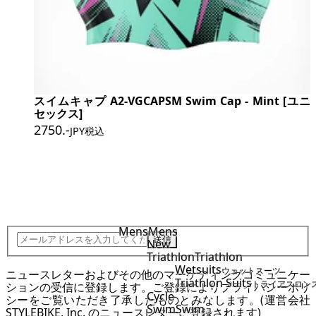
スイムキャプ A2-VGCAPSM Swim Cap - Mint [ユニ
セックス]
2750
.-
JPY税込
JOIN STYLEBIKE TEAM
Mens
Mens
送信
New
Triathlon
Triathlon
Wetsuits
ウェットスーツ
ニュースレターおよびその他のマーケティングコミュニケー
Triathlon Suits
トライアスロン
ションの受信に登録します。ご登録により
プライバシーポリ
Cycle
シー
をご覧いただき了承したものとみなします。(運営会社
Swim
Swim
STYLEBIKE, Inc. のニュースレターに登録されます)