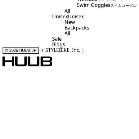
Swim Goggles
スイムゴーグル
All
Unisex
Unisex
New
Backpacks
All
Sale
Blogs
（ STYLEBIKE, Inc. ）
© 2026
HUUB JP
Cart
Open Cart
Open Menu
JOIN STYLEBIKE TEAM
送信
ニュースレターおよびその他のマーケティングコミュニケー
ションの受信に登録します。ご登録により
プライバシーポリ