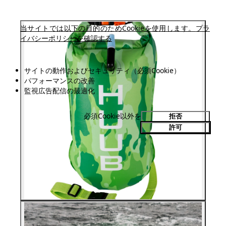
当サイトでは以下の目的のためCookieを使用します。
プラ
イバシーポリシーを確認する
サイトの動作およびセキュリティ（必須Cookie）
パフォーマンスの改善
監視広告配信の最適化
必須Cookie以外を
拒否
許可