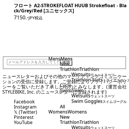
フロート A2-STROKEFLOAT HUUB Strokefloat - Bla
ck/Grey/Red [ユニセックス]
7150
.-
JPY税込
JOIN STYLEBIKE TEAM
Mens
Mens
送信
New
Triathlon
Triathlon
Wetsuits
ウェットスーツ
ニュースレターおよびその他のマーケティングコミュニケー
Triathlon Suits
トライアスロン
ションの受信に登録します。ご登録により
プライバシーポリ
Cycle
シー
をご覧いただき了承したものとみなします。(運営会社
Swim
Swim
STYLEBIKE, Inc. のニュースレターに登録されます)
Wetsuits
ウェットスーツ
Swim Goggles
Facebook
スイムゴーグル
All
Instagram
Womens
Womens
𝕏 (Twitter)
New
Pinterest
Triathlon
Triathlon
YouTube
Wetsuits
ウェットスーツ