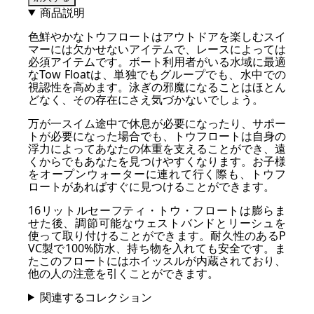
商品説明
色鮮やかなトウフロートはアウトドアを楽しむスイ
マーには欠かせないアイテムで、レースによっては
必須アイテムです。ボート利用者がいる水域に最適
なTow Floatは、単独でもグループでも、水中での
視認性を高めます。泳ぎの邪魔になることはほとん
どなく、その存在にさえ気づかないでしょう。
万が一スイム途中で休息が必要になったり、サポー
トが必要になった場合でも、トウフロートは自身の
浮力によってあなたの体重を支えることができ、遠
くからでもあなたを見つけやすくなります。お子様
をオープンウォーターに連れて行く際も、トウフ
ロートがあればすぐに見つけることができます。
16リットルセーフティ・トウ・フロートは膨らま
せた後、調節可能なウェストバンドとリーシュを
使って取り付けることができます。耐久性のあるP
VC製で100%防水、持ち物を入れても安全です。ま
たこのフロートにはホイッスルが内蔵されており、
他の人の注意を引くことができます。
関連するコレクション