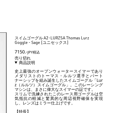
スイムゴーグル A2-LURZSA Thomas Lurz
Goggle - Sage [ユニセックス]
7150
.-
JPY税込
売り切れ
商品説明
史上最強のオープンウォータースイマーであり
メダリストのトーマス・ルルツ選手とパート
ナーシップを組み誕生したスイムゴーグル「Lur
z（ルルツ）スイムゴーグル」。このレーシング
マシンは、まさに偉大なスイマーの証です。
スリムで洗練されたこのレース用ゴーグルは空
気抵抗の軽減と驚異的な周辺視野確保を実現
し、レンズはミラー仕上げです。
【特長】