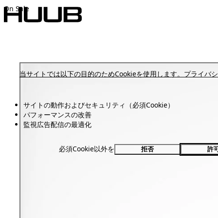
Cart
Open Cart
Open Menu
On Sale
当サイトでは以下の目的のためCookieを使用します。
プライバシ
サイトの動作およびセキュリティ（必須Cookie）
パフォーマンスの改善
監視広告配信の最適化
必須Cookie以外を
拒否
許