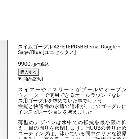
スイムゴーグル A2-ETERGSB Eternal Goggle -
Sage/Blue [ユニセックス]
9900
.-
JPY税込
購入する
商品説明
スイマーやアスリートがプールやオープン
ウォーターで使用できるオールラウンドなレー
ス用ゴーグルを求めていた事でしょう。
性能と快適性の永遠の追求が、このゴーグルに
インスピレーションを与えました。
薄型のデザインは水中での抵抗を最小限に抑
え、目の周りを密閉します。HUUBの曇り止め
コーティングは、泳いでいる間中クリアな視界
を提供し、高クラリティのレンズは周辺と前方