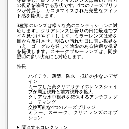
の視界を確保する形状です。4つのノーズブリッ
ジが付属し、カスタマイズされた完璧なフィッ
ト感を提供します。
3種類のレンズは様々な光のコンディションに対
応します。クリアレンズは曇りの日に最適でブ
イを見つけやすくします。ミラーレンズは光を
目から反射させ、明るい晴れた日に暗い視界を
与え、ゴーグルを通して陰影のある快適な視界
を提供します。スモークブルーレンズは、間接
照明の多い状況にも対応します。
特長
ハイテク、薄型、防水、抵抗の少ないデザ
イン
カーブした高クリアリティのレンズシェイ
プが周辺視野と前方視野を拡大
クリアな水中視界を確保するアンチフォグ
コーティング
交換可能な4つのノーズブリッジ
ミラー、スモーク、クリアレンズのオプ
ション
関連するコレクション