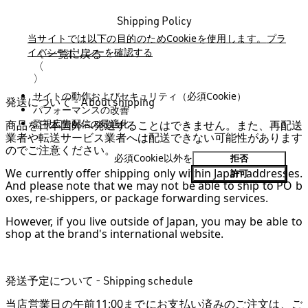
Shipping Policy
当サイトでは以下の目的のためCookieを使用します。
プラ
イバシーポリシーを確認する
《 一覧に戻る
Previous Page
〈
Next Page
〉
サイトの動作およびセキュリティ（必須Cookie）
発送について - About shipping
パフォーマンスの改善
監視広告配信の最適化
商品を日本国外へ発送することはできません。また、再配送
業者や転送サービス業者へは配送できない可能性があります
のでご注意ください。
必須Cookie以外を
拒否
We currently offer shipping only within Japan addresses.
許可
And please note that we may not be able to ship to PO b
oxes, re-shippers, or package forwarding services.
However, if you live outside of Japan, you may be able to
shop at the brand's international website.
発送予定について - Shipping schedule
当店営業日の午前11:00までにお支払い済みのご注文は、ご