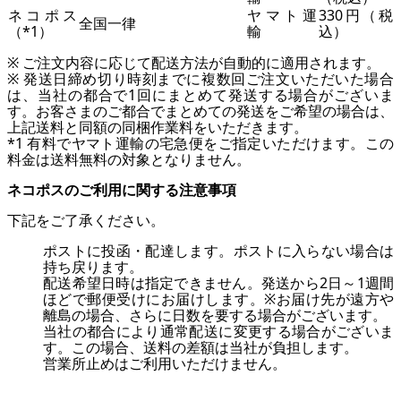
ネコポス
ヤマト運
330円（税
全国一律
（*1）
輸
込）
※ ご注文内容に応じて配送方法が自動的に適用されます。
※ 発送日締め切り時刻までに複数回ご注文いただいた場合
は、当社の都合で1回にまとめて発送する場合がございま
す。お客さまのご都合でまとめての発送をご希望の場合は、
上記送料と同額の同梱作業料をいただきます。
*1 有料でヤマト運輸の宅急便をご指定いただけます。この
料金は送料無料の対象となりません。
ネコポスのご利用に関する注意事項
下記をご了承ください。
ポストに投函・配達します。ポストに入らない場合は
持ち戻ります。
配送希望日時は指定できません。発送から2日～1週間
ほどで郵便受けにお届けします。※お届け先が遠方や
離島の場合、さらに日数を要する場合がございます。
当社の都合により通常配送に変更する場合がございま
す。この場合、送料の差額は当社が負担します。
営業所止めはご利用いただけません。