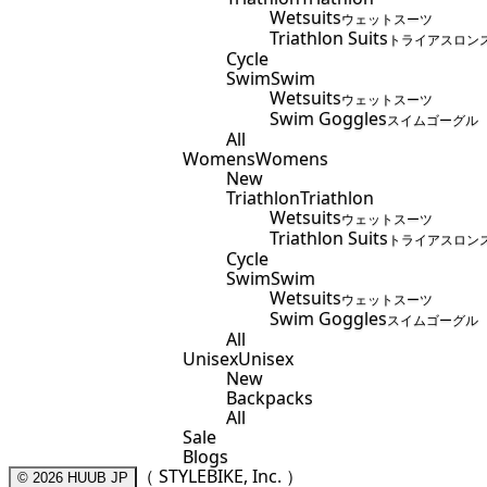
Wetsuits
ウェットスーツ
Triathlon Suits
トライアスロン
Cycle
Swim
Swim
Wetsuits
ウェットスーツ
Swim Goggles
スイムゴーグル
All
Womens
Womens
New
Triathlon
Triathlon
Wetsuits
ウェットスーツ
Triathlon Suits
トライアスロン
Cycle
Swim
Swim
Wetsuits
ウェットスーツ
Swim Goggles
スイムゴーグル
All
Unisex
Unisex
New
Backpacks
All
Sale
Blogs
（ STYLEBIKE, Inc. ）
© 2026
HUUB JP