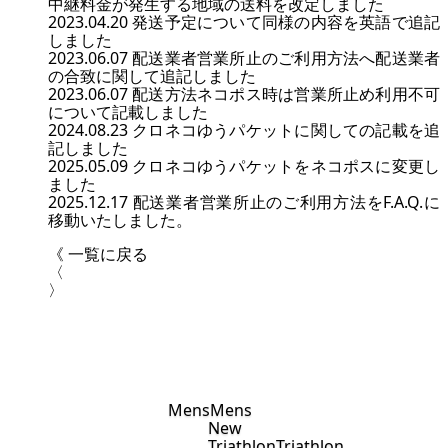
中継料金が発生する地域の送料を改定しました
2023.04.20 発送予定について同様の内容を英語で追記
しました
2023.06.07 配送業者営業所止のご利用方法へ配送業者
の合致に関して追記しました
2023.06.07 配送方法ネコポス時は営業所止め利用不可
について記載しました
2024.08.23 クロネコゆうパケットに関しての記載を追
記しました
2025.05.09 クロネコゆうパケットをネコポスに変更し
ました
2025.12.17 配送業者営業所止のご利用方法を
F.A.Q.
に
移動いたしました。
《 一覧に戻る
Previous Page
〈
Next Page
〉
Mens
Mens
New
Triathlon
Triathlon