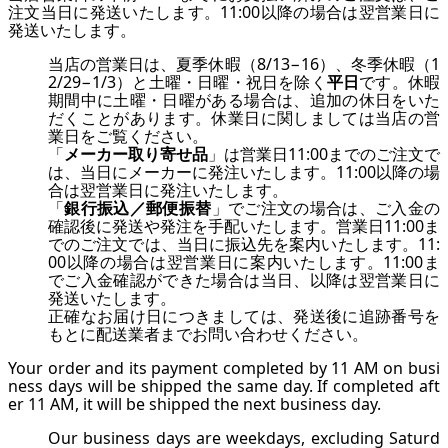
注文当日に発送いたします。11:00以降の場合は翌営業日に
発送いたします。
当店の営業日は、夏季休暇（8/13−16）、冬季休暇（1
2/29−1/3）と土曜・日曜・祝日を除く
平日
です。休暇
期間中に土曜・日曜がある場合は、追加の休日をいた
だくことがあります。休業日に関しましては
当店の営
業日
をご覧ください。
「
メーカー取り寄せ品
」は営業日11:00までのご注文で
は、当日にメーカーに発注いたします。11:00以降の場
合は翌営業日に発注いたします。
「
銀行振込／郵便振替
」でご注文の場合は、ご入金の
確認後に発送や発注を手配いたします。営業日11:00ま
でのご注文では、当日に振込先を案内いたします。11:
00以降の場合は翌営業日に案内いたします。11:00ま
でご入金確認ができた場合は当日、以降は翌営業日に
発送いたします。
正確なお届け日につきましては、発送後に追跡番号を
もとに配送業者までお問い合わせください。
Your order and its payment completed by 11 AM on busi
ness days will be shipped the same day. If completed aft
er 11 AM, it will be shipped the next business day.
Our business days are weekdays, excluding Saturd