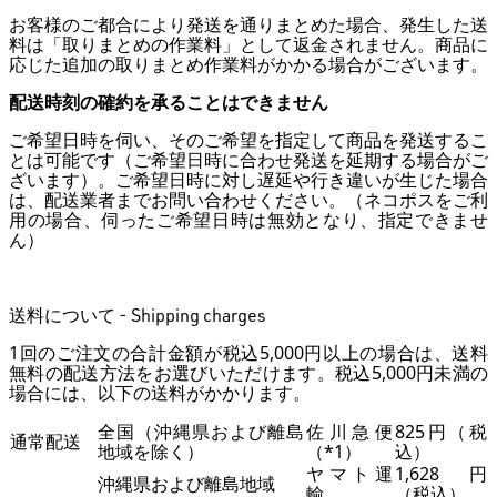
お客様のご都合により発送を通りまとめた場合、発生した送
料は「取りまとめの作業料」として返金されません。商品に
応じた追加の取りまとめ作業料がかかる場合がございます。
配送時刻の確約を承ることはできません
ご希望日時を伺い、そのご希望を指定して商品を発送するこ
とは可能です（ご希望日時に合わせ発送を延期する場合がご
ざいます）。ご希望日時に対し遅延や行き違いが生じた場合
は、配送業者までお問い合わせください。（ネコポスをご利
用の場合、伺ったご希望日時は無効となり、指定できませ
ん）
送料について - Shipping charges
1回のご注文の合計金額が税込5,000円以上の場合は、送料
無料の配送方法をお選びいただけます。税込5,000円未満の
場合には、以下の送料がかかります。
全国（沖縄県および離島
佐川急便
825円（税
通常配送
地域を除く）
（*1）
込）
ヤマト運
1,628円
沖縄県および離島地域
輸
（税込）