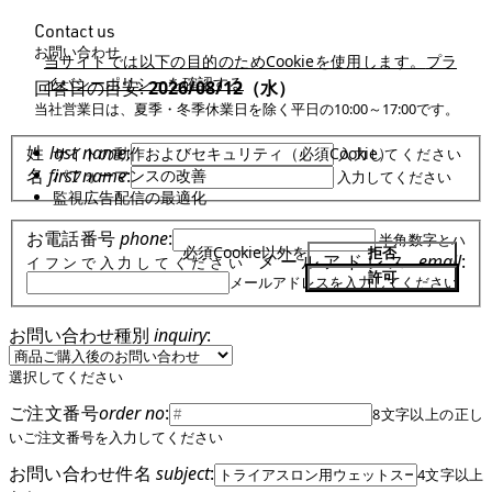
Contact us
お問い合わせ
当サイトでは以下の目的のためCookieを使用します。
プラ
イバシーポリシーを確認する
回答日の目安:
2026/08/12（水）
当社営業日は、夏季・冬季休業日を除く平日の10:00～17:00です。
姓
last name
:
サイトの動作およびセキュリティ（必須Cookie）
入力してください
名
first name
:
パフォーマンスの改善
入力してください
監視広告配信の最適化
お電話番号
phone
:
半角数字とハ
必須Cookie以外を
拒否
メールアドレス
email
:
イフンで入力してください
許可
メールアドレスを入力してください
お問い合わせ種別
inquiry
:
選択してください
ご注文番号
order no
:
8文字以上の正し
いご注文番号を入力してください
お問い合わせ件名
subject
:
4文字以上