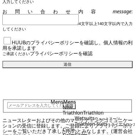
入力してください
お問い合わせ内容
message
:
4文字以上140文字以内で入力
してください
HUUBのプライバシーポリシーを確認し、個人情報の利
用を承諾します
プライバシーポリシーを確認
ご承諾ください
送信
JOIN STYLEBIKE TEAM
Mens
Mens
送信
New
Triathlon
Triathlon
Wetsuits
ウェットスーツ
ニュースレターおよびその他のマーケティングコミュニケー
Triathlon Suits
トライアスロン
ションの受信に登録します。ご登録により
プライバシーポリ
Cycle
シー
をご覧いただき了承したものとみなします。(運営会社