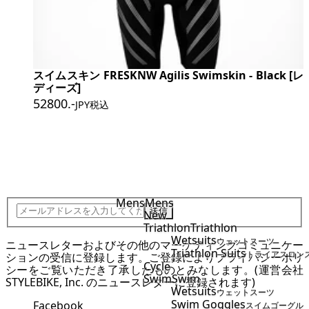
スイムスキン FRESKNW Agilis Swimskin - Black [レ
ディーズ]
52800
.-
JPY税込
JOIN STYLEBIKE TEAM
Mens
Mens
送信
New
Triathlon
Triathlon
Wetsuits
ウェットスーツ
ニュースレターおよびその他のマーケティングコミュニケー
Triathlon Suits
トライアスロン
ションの受信に登録します。ご登録により
プライバシーポリ
Cycle
シー
をご覧いただき了承したものとみなします。(運営会社
Swim
Swim
STYLEBIKE, Inc. のニュースレターに登録されます)
Wetsuits
ウェットスーツ
Swim Goggles
Facebook
スイムゴーグル