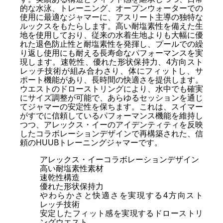
的な水泳、トレーニング、オープンウォーターでの
使用に最適なジャマーに、アスリート主導の独特な
ルックスをもたらします。高い耐塩素性を備えた生
地を使用しており、従来の水着生地よりも大幅に優
れた退色防止性と耐塩素性を発揮し、プールでの繰
り返し使用にも耐える長寿命なパフォーマンスを実
現します。速乾性、優れた形状保持力、4方向スト
レッチ技術が組み合わさり、体にフィットし、サ
ポート機能があり、長時間の快適さを提供します。
ウエストのドローストリングにより、水中でも確実
にサイズ調整が可能で、あらゆるセッションを通じ
てジャマーの安定性を保ちます。これは、スイマー
がすでに信頼しているパフォーマンス機能を維持し
つつ、アレックス・イーのアイデンティティを反映
したコラボレーションデザインで再構築された、信
頼のHUUBトレーニングジャマーです。
アレックス・イーコラボレーションデザイン
高い耐塩素性素材
速乾性構造
優れた形状保持力
やわらかさと快適さを実現する4方向スト
レッチ技術
安定したフィット感を実現するドローストリ
ングウエスト