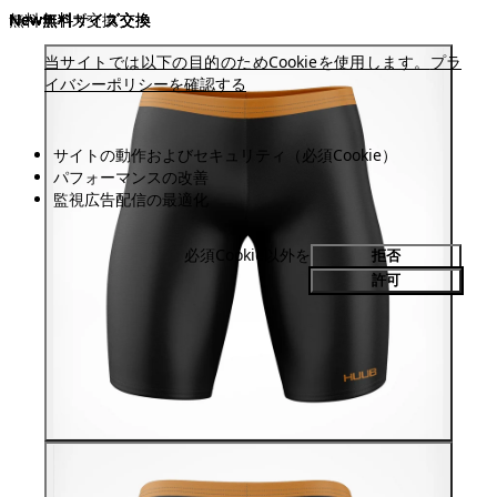
New
New
無料サイズ交換
New
New
New
New
New
無料サイズ交換
無料サイズ交換
無料サイズ交換
無料サイズ交換
当サイトでは以下の目的のためCookieを使用します。
プラ
イバシーポリシーを確認する
サイトの動作およびセキュリティ（必須Cookie）
パフォーマンスの改善
監視広告配信の最適化
必須Cookie以外を
拒否
許可