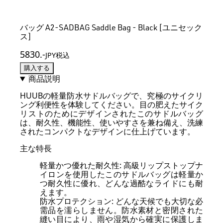
バッグ A2-SADBAG Saddle Bag - Black [ユニセック
ス]
5830
.-
JPY税込
購入する
商品説明
HUUBの軽量防水サドルバッグで、究極のサイクリ
ング利便性を体験してください。目の肥えたサイク
リストのためにデザインされたこのサドルバッグ
は、耐久性、機能性、使いやすさを兼ね備え、洗練
されたコンパクトなデザインに仕上げています。
主な特長
軽量かつ優れた耐久性: 高級リップストップナ
イロンを使用したこのサドルバッグは軽量か
つ耐久性に優れ、どんな過酷なライドにも耐
えます。
防水プロテクション: どんな天候でも大切な必
需品を濡らしません。防水素材と密閉された
縫い目により、雨や湿気から確実に保護しま