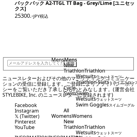
バックパック A2-TTGL TT Bag - Grey/Lime [ユニセッ
クス]
25300
.-
JPY税込
JOIN STYLEBIKE TEAM
Mens
Mens
送信
New
Triathlon
Triathlon
Wetsuits
ウェットスーツ
ニュースレターおよびその他のマーケティングコミュニケー
Triathlon Suits
トライアスロン
ションの受信に登録します。ご登録により
プライバシーポリ
Cycle
シー
をご覧いただき了承したものとみなします。(運営会社
Swim
Swim
STYLEBIKE, Inc. のニュースレターに登録されます)
Wetsuits
ウェットスーツ
Swim Goggles
Facebook
スイムゴーグル
All
Instagram
Womens
Womens
𝕏 (Twitter)
New
Pinterest
Triathlon
Triathlon
YouTube
Wetsuits
ウェットスーツ