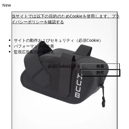
New
当サイトでは以下の目的のためCookieを使用します。
プラ
イバシーポリシーを確認する
サイトの動作およびセキュリティ（必須Cookie）
パフォーマンスの改善
監視広告配信の最適化
必須Cookie以外を
拒否
許可